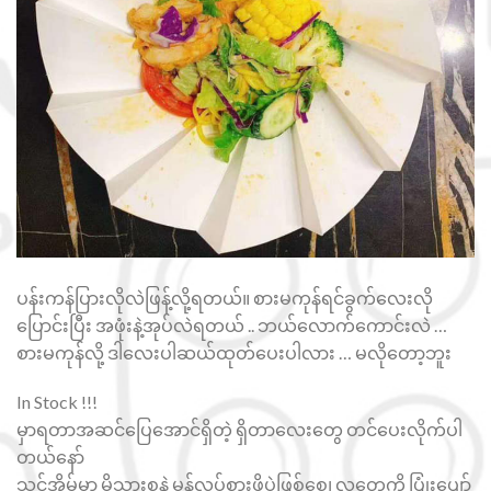
ပန်းကန်ပြားလိုလဲဖြန့်လို့ရတယ်။ စားမကုန်ရင်ခွက်လေးလို
ပြောင်းပြီး အဖုံးနဲ့အုပ်လဲရတယ် .. ဘယ်လောက်ကောင်းလဲ …
စားမကုန်လို့ ဒါလေးပါဆယ်ထုတ်ပေးပါလား … မလိုတော့ဘူး
In Stock !!!
မှာရတာအဆင်ပြေအောင်ရှိတဲ့ ရှိတာလေးတွေ တင်ပေးလိုက်ပါ
တယ်နော်
သင့်အိမ်မှာ မိသားစုနဲ့ မုန့်လုပ်စားဖို့ပဲဖြစ်စေ၊ လူတွေကို ပြုံးပျော်