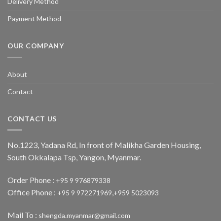
Delivery Method
Payment Method
OUR COMPANY
About
Contact
CONTACT US
No.1223, Yadana Rd, In front of Malikha Garden Housing,
South Okkalapa Tsp, Yangon, Myanmar.
Order Phone :
+95 9 976879338
Office Phone :
,
+95 9 972271969
+959 5023093
Mail To :
shengda.myanmar@gmail.com