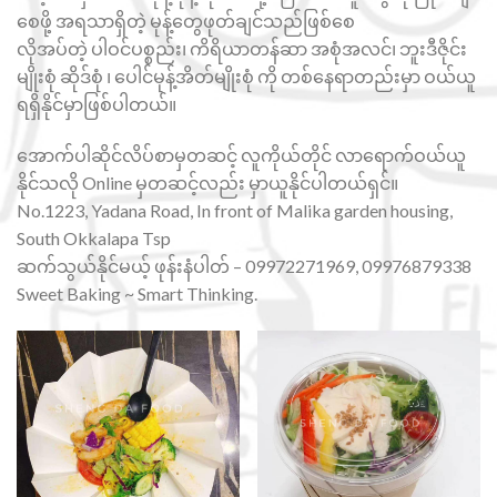
စေဖို့ အရသာရှိတဲ့ မုန့်တွေဖုတ်ချင်သည်ဖြစ်စေ
လိုအပ်တဲ့ ပါဝင်ပစ္စည်း၊ ကိရိယာတန်ဆာ အစုံအလင်၊ ဘူးဒီဇိုင်း
မျိုးစုံ ဆိုဒ်စုံ ၊ ပေါင်မုန့်အိတ်မျိုးစုံ ကို တစ်နေရာတည်းမှာ ဝယ်ယူ
ရရှိနိုင်မှာဖြစ်ပါတယ်။
အောက်ပါဆိုင်လိပ်စာမှတဆင့် လူကိုယ်တိုင် လာရောက်ဝယ်ယူ
နိုင်သလို Online မှတဆင့်လည်း မှာယူနိုင်ပါတယ်ရှင်။
No.1223, Yadana Road, In front of Malika garden housing,
South Okkalapa Tsp
ဆက်သွယ်နိုင်မယ့် ဖုန်းနံပါတ် – 09972271969, 09976879338
Sweet Baking ~ Smart Thinking.