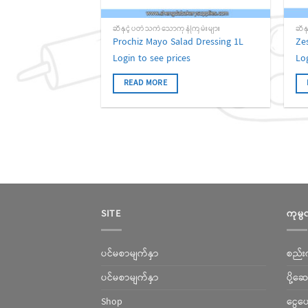
ဆီနှင့်ပတ်သက်သောကုန်ကြမ်းများ
ဆီန
Prochiz Mayo Salad Dressing 1L
Ze
Login to see prices
Lo
READ MORE
SITE
ကုမ္ပ
ပင်မစာမျက်နှာ
စည်းက
ပင်မစာမျက်နှာ
ပို့ဆေ
Shop
ငွေပေ