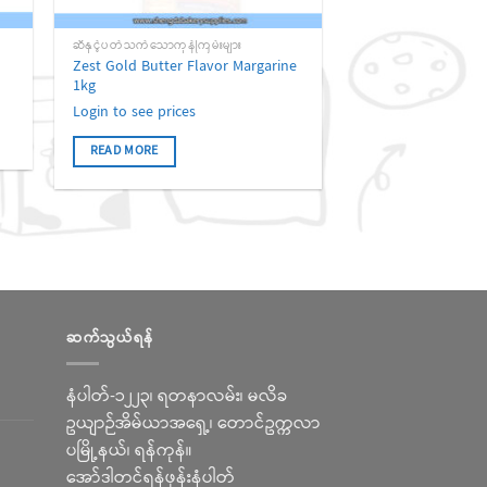
ဆီနှင့်ပတ်သက်သောကုန်ကြမ်းများ
Zest Gold Butter Flavor Margarine
1kg
Login to see prices
READ MORE
ဆက်သွယ်ရန်
နံပါတ်-၁၂၂၃၊ ရတနာလမ်း၊ မလိခ
ဥယျာဉ်အိမ်ယာအရှေ့၊ တောင်ဥက္ကလာ
ပမြို့နယ်၊ ရန်ကုန်။
အော်ဒါတင်ရန်ဖုန်းနံပါတ်