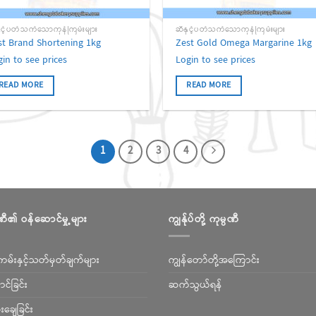
ှင့်ပတ်သက်သောကုန်ကြမ်းများ
ဆီနှင့်ပတ်သက်သောကုန်ကြမ်းများ
st Brand Shortening 1kg
Zest Gold Omega Margarine 1kg
gin to see prices
Login to see prices
READ MORE
READ MORE
1
2
3
4
ဏီ၏ ဝန်ဆောင်မှု့များ
ကျွန်ုပ်တို့ ကုမ္ပဏီ
မ်းနှင့်သတ်မှတ်ချက်များ
ကျွန်တော်တို့အကြောင်း
ာင်ခြင်း
ဆက်သွယ်ရန်
းချေခြင်း